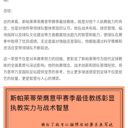
础。
总结：
总的来看，斯帕莱蒂荣膺意甲赛季最佳教练，既是对他个人执教能力的肯
定，也是对他所带领球队整体表现的认可。他在战术布局、球员管理、临
场指挥以及球队文化建设等方面都展现出超凡的智慧和能力，使球队在赛
季中取得了优异成绩。无论是面对强敌还是弱队，他都能通过科学策略和
灵活应变带领球队不断前进。
这一荣誉不仅是对本赛季努力的回报，更彰显了斯帕莱蒂作为现代足球教
练的全面素质与深远影响。他的执教理念、战术创新和团队管理经验，将
为意甲乃至国际足坛提供宝贵的参考，也让更多球迷感受到足球不仅是技
艺的较量，更是智慧与人心的博弈。