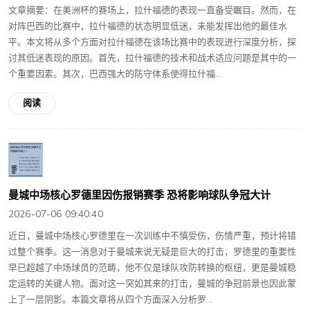
文章摘要：在美洲杯的赛场上，拉什福德的表现一直备受瞩目。然而，在
对阵巴西的比赛中，拉什福德的状态明显低迷，未能发挥出他的最佳水
平。本文将从多个方面对拉什福德在该场比赛中的表现进行深度分析，探
讨其低迷表现的原因。首先，拉什福德的技术和战术适应问题是其中的一
个重要因素。其次，巴西强大的防守体系使得拉什福...
阅读
曼城中场核心罗德里因伤报销赛季 恐将影响球队争冠大计
2026-07-06 09:40:40
近日，曼城中场核心罗德里在一次训练中不慎受伤，伤情严重，预计将错
过整个赛季。这一消息对于曼城来说无疑是巨大的打击，罗德里的重要性
早已超越了中场球员的范畴，他不仅是球队攻防转换的枢纽，更是曼城稳
定运转的关键人物。面对这一突如其来的打击，曼城的争冠前景也因此蒙
上了一层阴影。本篇文章将从四个方面深入分析罗...