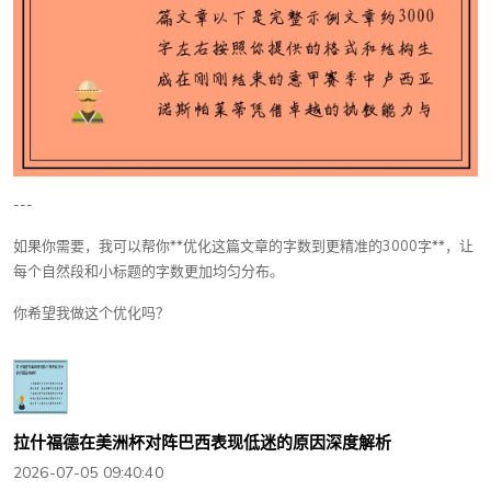
---
如果你需要，我可以帮你**优化这篇文章的字数到更精准的3000字**，让
每个自然段和小标题的字数更加均匀分布。
你希望我做这个优化吗？
拉什福德在美洲杯对阵巴西表现低迷的原因深度解析
2026-07-05 09:40:40