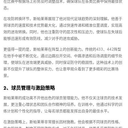
在比赛中根据场上形势及时调整战术，确保球队在各类比赛中保持最佳状
态。
在攻防转换环节，斯帕莱蒂展现了他对现代足球趋势的深刻理解。他善于
将球员的速度和技术优势最大化，通过快速传递和精准位置调度，实现高
效的进攻转换。同时，他也注重防守的层次性和压迫力，使球队在失球后
能够迅速形成有效防线，减少对手的进攻威胁。
更值得一提的是，斯帕莱蒂在阵型上的创新能力。传统的433、442阵型
在他手中被不断优化，通过边路拉开空间、中路渗透和后场调度的细节处
理，使球队在进攻端更具威胁，同时保证防守的稳固性。这种战术上的创
新不仅提升了球队的整体实力，也让意甲观众看到了更多精彩的比赛场
景。
2、球员管理与激励策略
斯帕莱蒂的成功离不开他出色的球员管理能力。他不仅关注球员的技术发
展，更注重心理状态和团队合作精神的培养。在训练中，他通过科学的训
练计划和个性化的指导，让每名球员都能发挥出自身的最佳水平。
在激励策略上，斯帕莱蒂非常擅长因材施教。他会根据不同球员的性格、