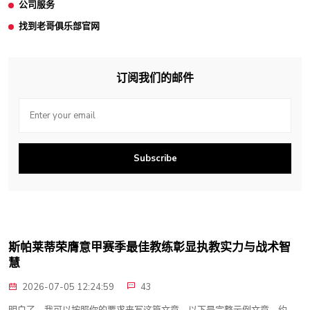
公司服务
找到老哥俱乐部官网
订阅我们的邮件
Subscribe
斯帕莱蒂荣膺意甲赛季最佳教练彰显执教实力与战术智
慧
2026-07-05 12:24:59
43