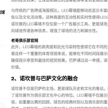
场的视觉效果，让球迷和路过的游客能够享受到更高质量
与传统的广告牌或海报相比，LED幕墙能够动态显示丰
进球
告以及文化活动等。这种高度的互动性和实时性使得LE
诺坎普的LED幕墙不仅仅是一个广告展示工具，更是球
向球迷传递各种信息，增强了球场的活力和娱乐性。
老哥俱乐部官网
此外，LED幕墙的高亮度和抗光污染特性使得它在不同
普这样一个重要的体育场馆来说，能够在不同时间段展示
确保观众享受到最佳的视觉效果。巴萨通过这一举措，进
价值。
2、诺坎普与巴萨文化的融合
诺坎普不仅是巴萨的主场，更是球队历史和文化的象征。
了诺坎普作为俱乐部文化中心的地位。LED幕墙不仅展
容，如重要比赛的回顾、球员的经典时刻以及俱乐部的重