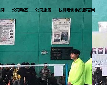
案例
公司动态
公司服务
找到老哥俱乐部官网