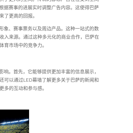
至根据赛事的进展实时调整广告内容。这使得巴萨
来了更高的回报。
牌形象、赛事票务以及周边产品。这种一站式的数
收入来源。通过这种多元化的商业合作，巴萨在
体育市场中的竞争力。
的影响。首先，它能够提供更加丰富的信息展示，
还可以通过LED幕墙了解更多关于巴萨的新闻和
更多的互动和参与感。