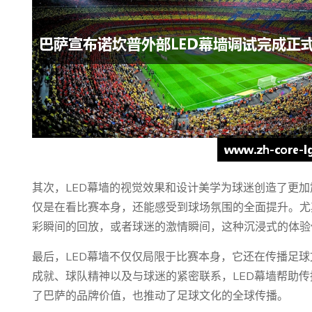
其次，LED幕墙的视觉效果和设计美学为球迷创造了更
仅是在看比赛本身，还能感受到球场氛围的全面提升。尤
彩瞬间的回放，或者球迷的激情瞬间，这种沉浸式的体验
最后，LED幕墙不仅仅局限于比赛本身，它还在传播足
成就、球队精神以及与球迷的紧密联系，LED幕墙帮助
了巴萨的品牌价值，也推动了足球文化的全球传播。