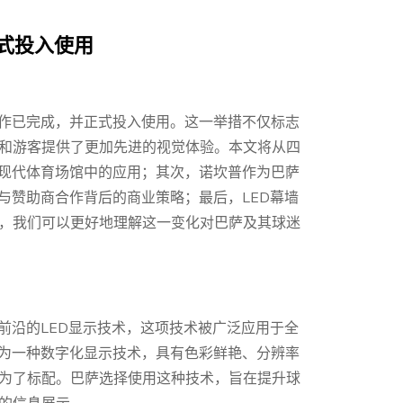
式投入使用
工作已完成，并正式投入使用。这一举措不仅标志
和游客提供了更加先进的视觉体验。本文将从四
在现代体育场馆中的应用；其次，诺坎普作为巴萨
与赞助商合作背后的商业策略；最后，LED幕墙
，我们可以更好地理解这一变化对巴萨及其球迷
前沿的LED显示技术，这项技术被广泛应用于全
作为一种数字化显示技术，具有色彩鲜艳、分辨率
为了标配。巴萨选择使用这种技术，旨在提升球