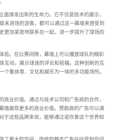
。
外立面焕发出新的生命力。它不仅是技术的展示，
是未进场的游客，都可以通过这一幕墙来感受到
史更加紧密地联系在一起，进一步提升了球场的
看体验。在比赛间隙，幕墙上可以播放球队的精彩
体互动，展示球迷的评论和祝福。这种创新的互
一个集体育、文化和娱乐为一体的多功能场所。
事的商业价值。通过与技术公司和广告商的合作，
D幕墙展现更多的商业价值。赞助商的广告可以通
。对于这些品牌来说，能够通过诺坎普这个世界知
提供了更大的空间。传统的静态广告往往受到空间