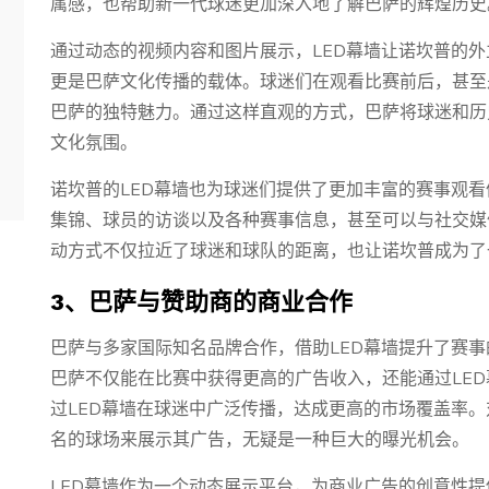
属感，也帮助新一代球迷更加深入地了解巴萨的辉煌历史
通过动态的视频内容和图片展示，LED幕墙让诺坎普的
更是巴萨文化传播的载体。球迷们在观看比赛前后，甚至
巴萨的独特魅力。通过这样直观的方式，巴萨将球迷和历
文化氛围。
诺坎普的LED幕墙也为球迷们提供了更加丰富的赛事观
集锦、球员的访谈以及各种赛事信息，甚至可以与社交媒
动方式不仅拉近了球迷和球队的距离，也让诺坎普成为了
3、巴萨与赞助商的商业合作
巴萨与多家国际知名品牌合作，借助LED幕墙提升了赛
巴萨不仅能在比赛中获得更高的广告收入，还能通过LE
过LED幕墙在球迷中广泛传播，达成更高的市场覆盖率
名的球场来展示其广告，无疑是一种巨大的曝光机会。
LED幕墙作为一个动态展示平台，为商业广告的创意性