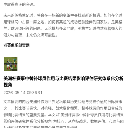
中取得真正的突破。
未来的英格兰足球，将会在一场新的变革中寻找到新的机遇。如何在全球
足球格局中占据一席之地，如何将英超的成功经验延伸到国家队，是英格
兰足球必须回答的问题。无论挑战多么严峻，英格兰足球依然有着强大的
潜力与希望，未来仍充满可能性。
老哥俱乐部官网
美洲杯赛事中替补球员作用与比赛结果影响评估研究体系化分析
视角
2026-05-14 09:36:31
文章摘要的内容美洲杯作为世界足坛最具历史底蕴与竞技价值的洲际赛事
之一，其比赛节奏快、对抗强、战术变化频繁，替补球员的作用日益成为
影响比赛结果的重要变量。本文以“美洲杯赛事中替补球员作用与比赛结果
影响评估研究体系化分析视角”为核心，从竞技战术、数据评估、心理与团
队结构以及赛事发展趋势四个维度展开系统性...