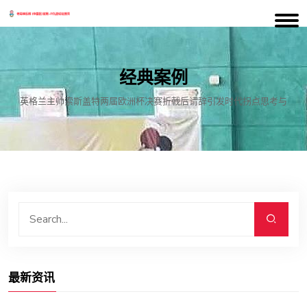
经典案例
英格兰主帅索斯盖特两届欧洲杯决赛折戟后请辞引发时代拐点思考与
最新资讯