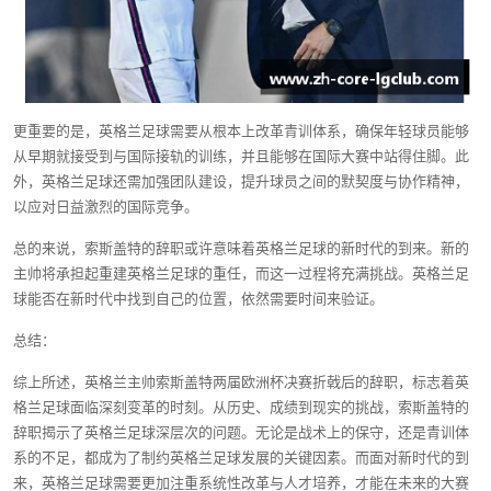
更重要的是，英格兰足球需要从根本上改革青训体系，确保年轻球员能够
从早期就接受到与国际接轨的训练，并且能够在国际大赛中站得住脚。此
外，英格兰足球还需加强团队建设，提升球员之间的默契度与协作精神，
以应对日益激烈的国际竞争。
总的来说，索斯盖特的辞职或许意味着英格兰足球的新时代的到来。新的
主帅将承担起重建英格兰足球的重任，而这一过程将充满挑战。英格兰足
球能否在新时代中找到自己的位置，依然需要时间来验证。
总结：
综上所述，英格兰主帅索斯盖特两届欧洲杯决赛折戟后的辞职，标志着英
格兰足球面临深刻变革的时刻。从历史、成绩到现实的挑战，索斯盖特的
辞职揭示了英格兰足球深层次的问题。无论是战术上的保守，还是青训体
系的不足，都成为了制约英格兰足球发展的关键因素。而面对新时代的到
来，英格兰足球需要更加注重系统性改革与人才培养，才能在未来的大赛