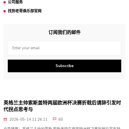
公司服务
找到老哥俱乐部官网
订阅我们的邮件
Subscribe
英格兰主帅索斯盖特两届欧洲杯决赛折戟后请辞引发时
代拐点思考与
2026-05-14 11:26:11
60