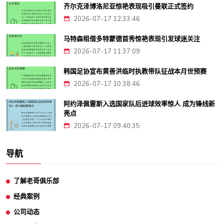
齐尔克泽博洛尼亚惊艳表现吸引曼联正式签约
2026-07-17 12:33:46
马特森租借多特蒙德首秀惊艳表现引发球迷关注
2026-07-17 11:37:09
韩国足协宣布黄善洪临时执教带队征战本月世预赛
2026-07-17 10:38:46
阿约泽佩雷斯入选国家队后进球效率惊人 成为锋线新
亮点
2026-07-17 09:40:35
导航
了解老哥俱乐部
经典案例
公司动态