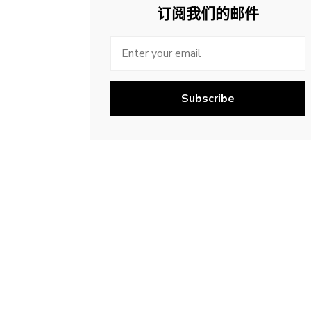
订阅我们的邮件
Subscribe