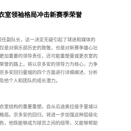
衣室领袖格局冲击新赛季荣誉
并担任副队长，这一决定无疑引起了球迷和媒体的
仅是对俱乐部历史的致敬，也是对新赛季雄心壮
更加重要的领导责任，还可能重塑曼城更衣室的
荣誉的路上，将以京多安的领导力为核心，力争
京多安回归曼城的四个方面进行详细阐述，分析
及他个人和团队的成长潜力。
衣室结构的重要重塑。自从瓜迪奥拉接手曼城以
格局。京多安的回归，将进一步加强这种层级化
色，他既能够成为球员之间的纽带，又能够帮助