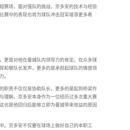
超赛场，面对强队的挑战，京多安的技术与经验
比赛中的表现也将为球队冲击冠军增添更多希
，更是对他在曼城队内领导力的肯定。在众多球
挥和替队长发声，更多的是承担起球队的情感领
力。
的职责不仅仅是协助队长，更多的是起到桥梁作
与理解。京多安本身作为一位经历过多次重大赛
这也是他回归后能够立即为曼城带来效益的原因
中。京多安不仅要在球场上做好自己的本职工