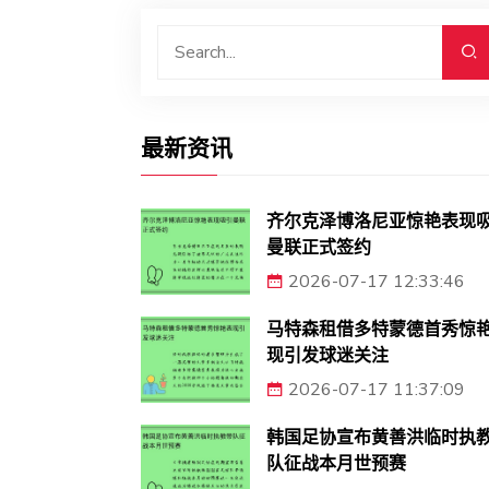
最新资讯
齐尔克泽博洛尼亚惊艳表现
曼联正式签约
2026-07-17 12:33:46
马特森租借多特蒙德首秀惊
现引发球迷关注
2026-07-17 11:37:09
韩国足协宣布黄善洪临时执
队征战本月世预赛