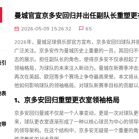
曼城官宣京多安回归并出任副队长重塑更
2026-05-09 15:26:32
65
2026年，曼城足球俱乐部官方宣布，京多安回归球队
广泛关注。京多安作为曼城历史上重要的一员，其回归不
志的展示。担任副队长的角色，使得京多安不仅承担起了
吸引
领袖格局，为球队的未来注入新动力。曼城在新赛季冲击
再次在英超、欧冠等多个赛场上争夺最高荣誉。本文将从
他如何影响球队的领袖格局、对球队新赛季目标的贡献以
艳表
1、京多安回归重塑更衣室领袖格局
京多安回归曼城不仅是一个人事变动，更是一次对球队更
来，球队更衣室逐渐形成了一种以核心球员为中心的领导
教带
的领导架构。在这个结构中，京多安无疑是一个重要的角