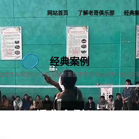
网站首页
了解老哥俱乐部
经典
经典案例
官宣京多安回归并出任副队长重塑更衣室领袖格局冲击新赛