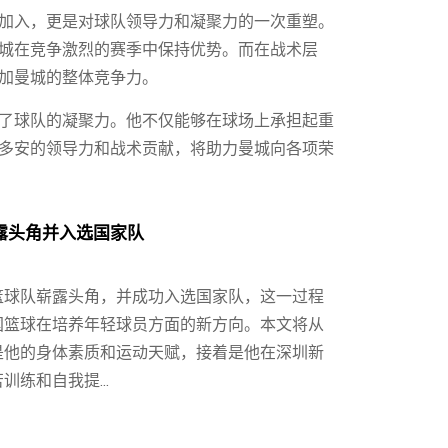
加入，更是对球队领导力和凝聚力的一次重塑。
城在竞争激烈的赛季中保持优势。而在战术层
加曼城的整体竞争力。
了球队的凝聚力。他不仅能够在球场上承担起重
多安的领导力和战术贡献，将助力曼城向各项荣
露头角并入选国家队
篮球队崭露头角，并成功入选国家队，这一过程
国篮球在培养年轻球员方面的新方向。本文将从
是他的身体素质和运动天赋，接着是他在深圳新
练和自我提...