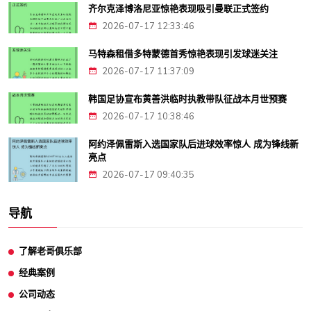
齐尔克泽博洛尼亚惊艳表现吸引曼联正式签约
2026-07-17 12:33:46
马特森租借多特蒙德首秀惊艳表现引发球迷关注
2026-07-17 11:37:09
韩国足协宣布黄善洪临时执教带队征战本月世预赛
2026-07-17 10:38:46
阿约泽佩雷斯入选国家队后进球效率惊人 成为锋线新
亮点
2026-07-17 09:40:35
导航
了解老哥俱乐部
经典案例
公司动态