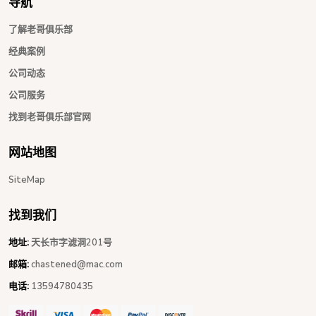
导航
了解老哥俱乐部
经典案例
公司动态
公司服务
找到老哥俱乐部官网
网站地图
SiteMap
找到我们
地址:
天长市字滤洞201号
邮箱:
chastened@mac.com
电话:
13594780435