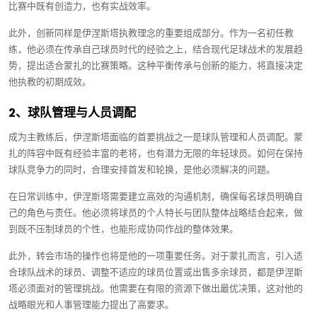
比赛中既有创造力，也有实战效率。
此外，创新同样是伊涅斯塔执教理念的重要组成部分。作为一名初任教
练，他必须在传承自己球员时代的经验之上，结合现代足球战术的发展趋
势，提出适合蒙扎的比赛策略。这种平衡传承与创新的能力，将直接决定
他执教的初期成效。
2、球队管理与人员调配
成为主教练后，伊涅斯塔面临的首要挑战之一是球队管理和人员调配。蒙
扎的阵容中既有经验丰富的老将，也有潜力无限的年轻球员。如何在保持
球队竞争力的同时，合理安排首发和轮换，是他必须解决的问题。
在日常训练中，伊涅斯塔需要建立高效的沟通机制，确保每名球员明确自
己的角色与责任。他必须将球员的个人特长与团队整体战略结合起来，做
到既不压制球员的个性，也能形成协同作战的整体效果。
此外，转会市场的操作也将是他的一项重要任务。对于蒙扎而言，引入适
合球队战术的球员、调整不适应的球员位置或出售多余球员，都是伊涅斯
塔必须面对的管理挑战。他需要在有限的资源下做出最优决策，这对他的
战略眼光和人事管理能力提出了高要求。