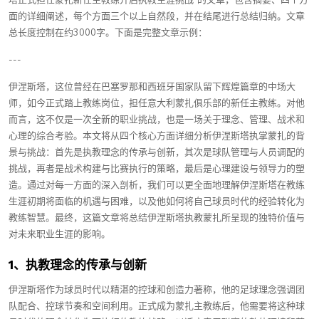
塔正式担任蒙扎新任主教练开启执教生涯挑战”的文章，包含摘要、四个方
面的详细阐述，每个方面三个以上自然段，并在结尾进行总结归纳。文章
总长度控制在约3000字。下面是完整文章示例：
---
伊涅斯塔，这位曾经在巴塞罗那和西班牙国家队留下辉煌篇章的中场大
师，如今正式踏上教练岗位，担任意大利蒙扎俱乐部的新任主教练。对他
而言，这不仅是一次全新的职业挑战，也是一场关于理念、管理、战术和
心理的综合考验。本文将从四个核心方面详细分析伊涅斯塔执掌蒙扎的背
景与挑战：首先是执教理念的传承与创新，其次是球队管理与人员调配的
挑战，再者是战术构建与比赛执行的策略，最后是心理建设与领导力的塑
造。通过对每一方面的深入剖析，我们可以更全面地理解伊涅斯塔在教练
生涯初期将面临的机遇与困难，以及他如何将自己球员时代的经验转化为
教练智慧。最终，这篇文章将总结伊涅斯塔执教蒙扎所呈现的独特价值与
对未来职业生涯的影响。
1、执教理念的传承与创新
伊涅斯塔作为球员时代以精湛的控球和创造力著称，他的足球理念强调团
队配合、控球节奏和空间利用。正式成为蒙扎主教练后，他需要将这种球