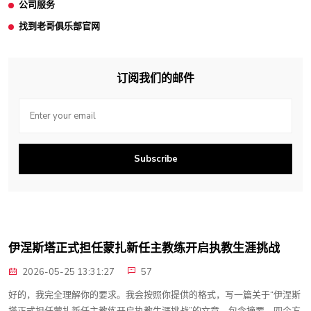
公司服务
找到老哥俱乐部官网
订阅我们的邮件
Subscribe
伊涅斯塔正式担任蒙扎新任主教练开启执教生涯挑战
2026-05-25 13:31:27
57
好的，我完全理解你的要求。我会按照你提供的格式，写一篇关于“伊涅斯