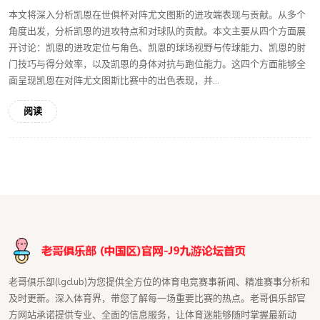
本文将深入分析凯恩在世俱杯对阵尤文图斯的进攻端表现与贡献。从多个
角度出发，分析凯恩的进攻特点和对球队的贡献。本文主要从四个方面展
开讨论：凯恩的进攻定位与角色、凯恩的球场视野与传球能力、凯恩的射
门技巧与得分效率，以及凯恩的身体对抗与跑位能力。这四个方面能够全
面呈现凯恩在对阵尤文图斯比赛中的出色表现，并...
阅读
老哥俱乐部(lgclub)为您提供全方位的体育电竞赛事新闻、精准赛事分析和
及时更新。深入体育界，带您了解每一场重要比赛的热点。老哥俱乐部官
方网站承诺提供专业、全面的信息服务，让体育迷能够随时掌握最新动