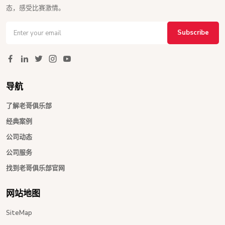
态，感受比赛激情。
Subscribe
导航
了解老哥俱乐部
经典案例
公司动态
公司服务
找到老哥俱乐部官网
网站地图
SiteMap