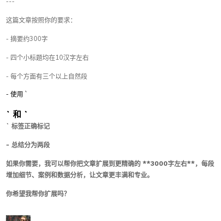
---
这篇文章按照你的要求：
- 摘要约300字
- 四个小标题均在10汉字左右
- 每个方面有三个以上自然段
- 使用 `
` 和 `
` 标签正确标记
- 总结分为两段
如果你需要，我可以帮你把文章扩展到更精确的 **3000字左右**，每段
增加细节、案例和数据分析，让文章更丰满和专业。
你希望我帮你扩展吗？