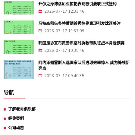
齐尔克泽博洛尼亚惊艳表现吸引曼联正式签约
2026-07-17 12:33:46
马特森租借多特蒙德首秀惊艳表现引发球迷关注
2026-07-17 11:37:09
韩国足协宣布黄善洪临时执教带队征战本月世预赛
2026-07-17 10:38:46
阿约泽佩雷斯入选国家队后进球效率惊人 成为锋线新
亮点
2026-07-17 09:40:35
导航
了解老哥俱乐部
经典案例
公司动态