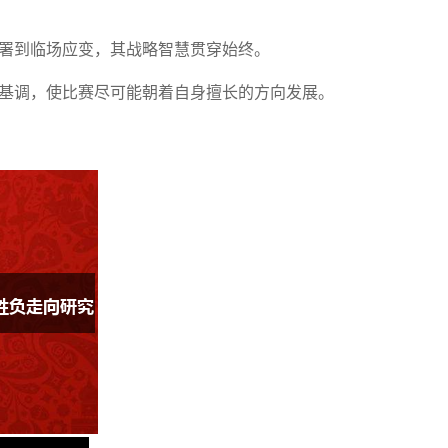
署到临场应变，其战略智慧贯穿始终。
基调，使比赛尽可能朝着自身擅长的方向发展。