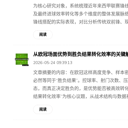
为核心研究对象，系统梳理近年来西甲联赛锋
及最终进球效率转化等多个维度的整体发展脉
锋线搭配的实际表现，对比分析传统双前锋、现代
阅读
从欧冠场面优势到胜负结果转化效率的关键
2026-05-24 09:39:13
文章摘要的内容：在欧冠这样高度竞争、样本密
必然等同于“胜负结果”。控球率、射门次数、
态，而真正决定胜负的，是优势能否被高效转化
结果转化效率”为核心议题，从战术结构与数据视角
阅读