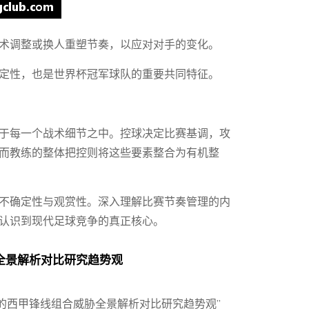
术调整或换人重塑节奏，以应对对手的变化。
定性，也是世界杯冠军球队的重要共同特征。
于每一个战术细节之中。控球决定比赛基调，攻
而教练的整体把控则将这些要素整合为有机整
不确定性与观赏性。深入理解比赛节奏管理的内
认识到现代足球竞争的真正核心。
全景解析对比研究趋势观
的西甲锋线组合威胁全景解析对比研究趋势观”