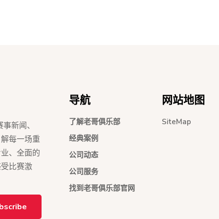
导航
网站地图
了解老哥俱乐部
SiteMap
竞赛事新闻、
经典案例
了解每一场重
专业、全面的
公司动态
感受比赛激
公司服务
找到老哥俱乐部官网
bscribe