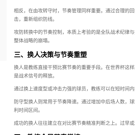
相反，在由攻转守时，节奏管理同样重要。通过合理的回
击，重新组织防线。
攻防转换中的节奏控制，本质上考验的是全队战术纪律与
整体战略的崩塌。
三、换人决策与节奏重塑
换人是教练直接干预比赛节奏的重要手段。在世界杯这样
是战术信号的释放。
通过换上速度型或冲击力强的球员，教练可以在短时间内
防守型换人则常用于节奏降速。通过增加中后场人数，球
利时间区间。
成功的换人往往建立在对比赛节奏精准判断之上。过早或