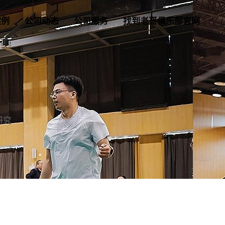
案例
公司动态
公司服务
找到老哥俱乐部官网
研究