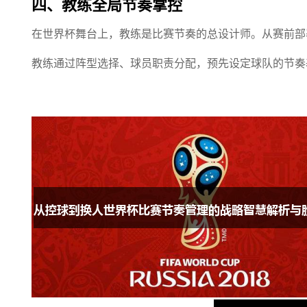
四、教练全局节奏掌控
在世界杯舞台上，教练是比赛节奏的总设计师。从赛前部
教练通过阵型选择、球员职责分配，预先设定球队的节奏