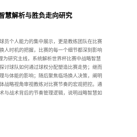
智慧解析与胜负走向研究
球员个人能力的集中展示，更是教练团队在比赛
换人时机的把握，比赛的每一个细节都深刻影响
管理为研究主线，系统解析世界杯比赛中战略智慧
探讨球队如何通过球权分配塑造比赛走势；继而
理与体能的影响；随后聚焦临场换人决策，阐明
体战略视角审视教练对比赛节奏的宏观把控。通
术与战术背后的节奏管理逻辑，说明战略智慧如