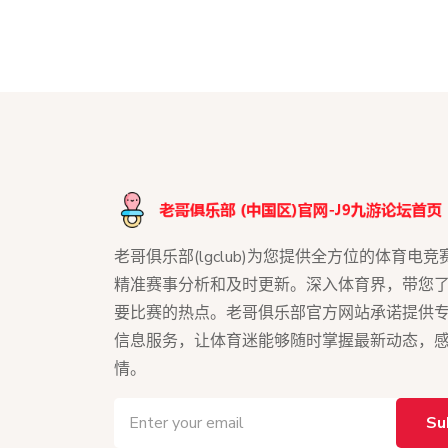
老哥俱乐部(lgclub)为您提供全方位的体育电
精准赛事分析和及时更新。深入体育界，带您
要比赛的热点。老哥俱乐部官方网站承诺提供
信息服务，让体育迷能够随时掌握最新动态，
情。
Su