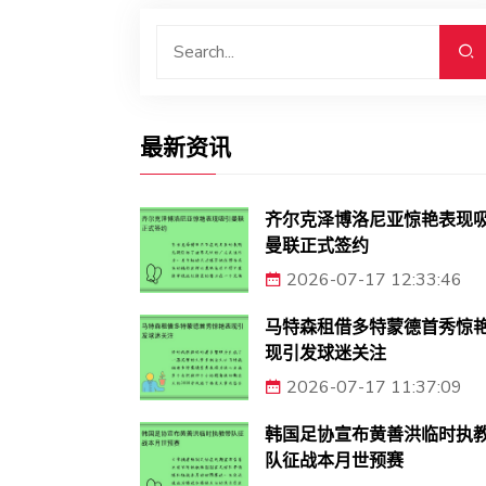
最新资讯
齐尔克泽博洛尼亚惊艳表现
曼联正式签约
2026-07-17 12:33:46
马特森租借多特蒙德首秀惊
现引发球迷关注
2026-07-17 11:37:09
韩国足协宣布黄善洪临时执
队征战本月世预赛