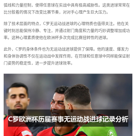
弧线和力量控制，使得任意球在实战中具有极高威胁性。这类进球常常在
比分胶着的情况下改变比赛节奏，对对手心理产生巨大压力。
除了技术层面的特点，C罗无运动战进球的心理特质也值得关注。他在关
键时刻总能保持冷静、专注，并通过射门角度和力量的巧妙调整增加成功
率。这种心理素质使他在欧洲杯多次完成比赛扭转性的进球。
此外，C罗的身体条件也为无运动战进球提供了保障。他的速度、爆发力
和身体协调性不仅在运动战中发挥作用，在罚球和任意球中同样能保证射
门姿势的稳定性，进一步提升进球效率。