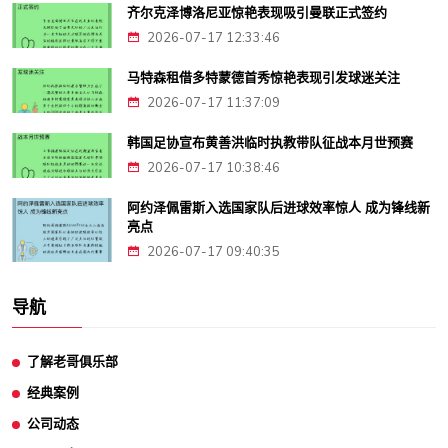
齐尔克泽博洛尼亚惊艳表现吸引曼联正式签约
2026-07-17 12:33:46
马特森租借多特蒙德首秀惊艳表现引发球迷关注
2026-07-17 11:37:09
韩国足协宣布黄善洪临时执教带队征战本月世预赛
2026-07-17 10:38:46
阿约泽佩雷斯入选国家队后进球效率惊人 成为锋线新
亮点
2026-07-17 09:40:35
导航
了解老哥俱乐部
经典案例
公司动态