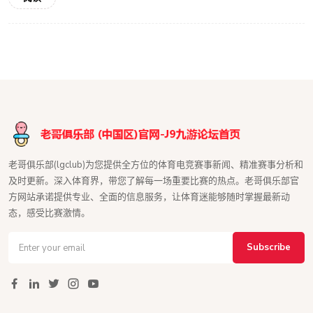
老哥俱乐部(lgclub)为您提供全方位的体育电竞赛事新闻、精准赛事分析和
及时更新。深入体育界，带您了解每一场重要比赛的热点。老哥俱乐部官
方网站承诺提供专业、全面的信息服务，让体育迷能够随时掌握最新动
态，感受比赛激情。
Subscribe