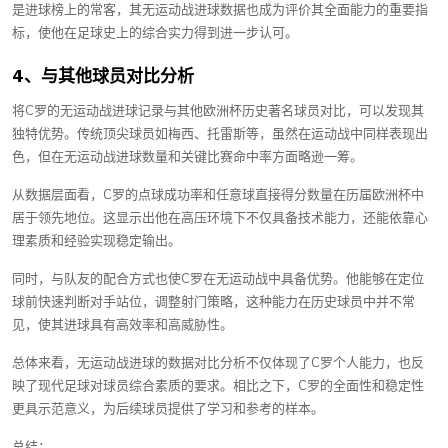
是进球榜上的常客，其无运动战进球数据也成为评价其全面能力的重要指
标，使他在足球史上的综合实力得到进一步认可。
4、与其他球员对比分析
将C罗的无运动战进球记录与其他欧洲杯历史著名球员对比，可以发现其
独特优势。传统顶尖球员如梅西、托雷斯等，虽然在运动战中同样表现出
色，但在无运动战进球数量和关键比赛命中率方面略逊一筹。
从数据层面看，C罗的点球成功率和任意球直接得分数量在历届欧洲杯中
居于领先地位。这显示出他在高压环境下不仅具备技术能力，还能依靠心
理素质和经验实现稳定输出。
同时，与队友的配合方式也使C罗在无运动战中具备优势。他能够在定位
球前快速判断对手站位，调整射门策略，这种能力在历史球员中并不常
见，使其进球具有高效率和高威胁性。
总体来看，无运动战进球的数据对比分析不仅体现了C罗个人能力，也反
映了现代足球对球员综合素质的要求。相比之下，C罗的全面性和稳定性
更具示范意义，为后续球员提供了学习和参考的样本。
总结：