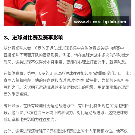
3、进球对比赛及赛事影响
从比赛影响来看，C罗的无运动战进球多集中在淘汰赛或关键小组赛中，
直接影响了葡萄牙队的晋级形势。例如，他在点球大战中多次为球队锁定
胜局，这类进球不仅得分本身重要，更能在心理上打击对手、鼓舞队友。
在整体赛事走势中，C罗的无运动战进球往往能起到“破僵局”的作用。当比
赛陷入胶着阶段，他的任意球和点球进球常常打破平衡，为葡萄牙队打开
胜利之门。这说明无运动战进球不仅是数据上的积累，更是策略和心理层
面的重要资源。
统计显示，在所有欧洲杯无运动战进球中，有相当比例出现在关键比赛阶
段，这凸显了C罗在高压环境下的表现力。对比运动战进球，这类进球的
成功率和比赛影响力往往更高。
此外，这些进球还增强了C罗在欧洲杯历史上的个人荣誉和地位。他不仅