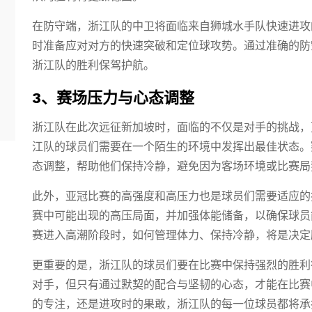
在防守端，浙江队的中卫将面临来自狮城水手队快速进攻
时准备应对对方的快速突破和定位球攻势。通过准确的防
浙江队的胜利保驾护航。
3、赛场压力与心态调整
浙江队在此次远征新加坡时，面临的不仅是对手的挑战，
江队的球员们需要在一个陌生的环境中发挥出最佳状态。
态调整，帮助他们保持冷静，避免因为客场环境或比赛局
此外，亚冠比赛的高强度和高压力也是球员们需要适应的
赛中可能出现的高压局面，并加强体能储备，以确保球员
赛进入高潮阶段时，如何管理体力、保持冷静，将是决定
更重要的是，浙江队的球员们要在比赛中保持强烈的胜利
对手，但只有通过默契的配合与坚韧的心态，才能在比赛
的专注，还是进攻时的果敢，浙江队的每一位球员都将承