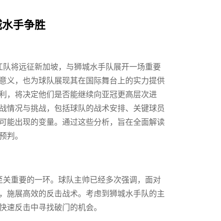
城水手争胜
浙江队将远征新加坡，与狮城水手队展开一场重要
意义，也为球队展现其在国际舞台上的实力提供
利，将决定他们是否能继续向亚冠更高层次进
战情况与挑战，包括球队的战术安排、关键球员
可能出现的变量。通过这些分析，旨在全面解读
预判。
是至关重要的一环。球队主帅已经多次强调，面对
，施展高效的反击战术。考虑到狮城水手队的主
快速反击中寻找破门的机会。