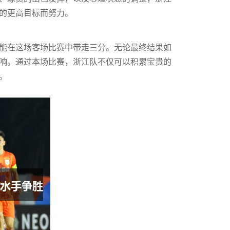
的更高目标而努力。
能在这场客场比赛中带走三分。无论最终结果如
响。通过本场比赛，浙江队不仅可以积累宝贵的
。